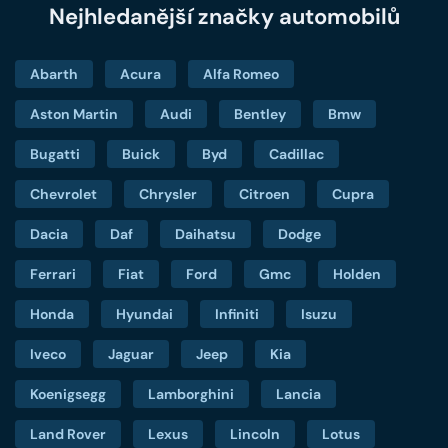
Nejhledanější značky automobilů
Abarth
Acura
Alfa Romeo
Aston Martin
Audi
Bentley
Bmw
Bugatti
Buick
Byd
Cadillac
Chevrolet
Chrysler
Citroen
Cupra
Dacia
Daf
Daihatsu
Dodge
Ferrari
Fiat
Ford
Gmc
Holden
Honda
Hyundai
Infiniti
Isuzu
Iveco
Jaguar
Jeep
Kia
Koenigsegg
Lamborghini
Lancia
Land Rover
Lexus
Lincoln
Lotus