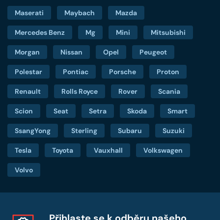
Maserati
Maybach
Mazda
Mercedes Benz
Mg
Mini
Mitsubishi
Morgan
Nissan
Opel
Peugeot
Polestar
Pontiac
Porsche
Proton
Renault
Rolls Royce
Rover
Scania
Scion
Seat
Setra
Skoda
Smart
SsangYong
Sterling
Subaru
Suzuki
Tesla
Toyota
Vauxhall
Volkswagen
Volvo
Přihlaste se k odběru našeho